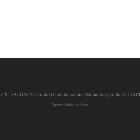
+49 1795015976 / kontakt@nicolalazi.de / Weißenburgstraße 27 / 70180
Theme:
Nikkon
by Kaira