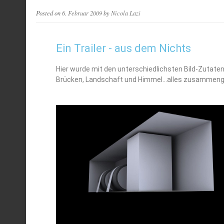
Posted on
6. Februar 2009
by
Nicola Lazi
Ein Trailer - aus dem Nichts
Hier wurde mit den unterschiedlichsten Bild-Zutat
Brücken, Landschaft und Himmel…alles zusammengerühr